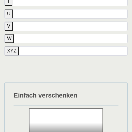
T
U
V
W
XYZ
Einfach verschenken