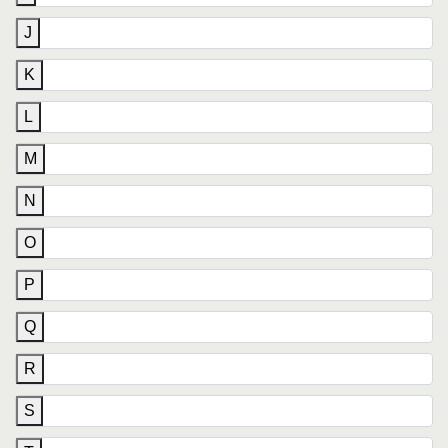
J
K
L
M
N
O
P
Q
R
S