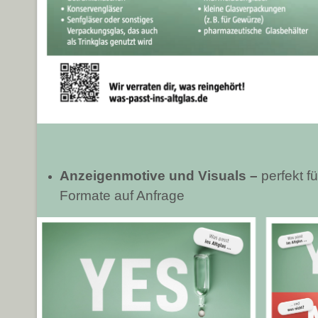
Anzeigenmotive und Visuals –
perfekt 
Formate auf Anfrage